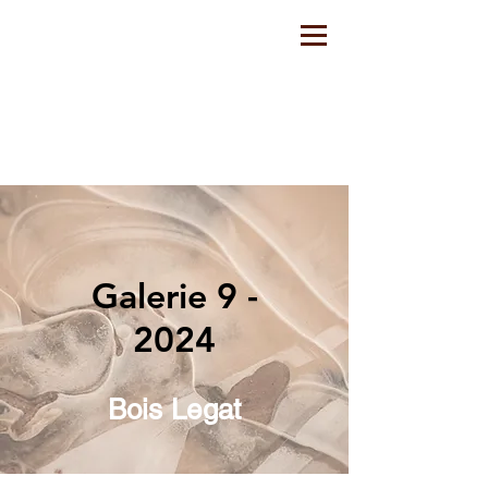
Galerie 9 -
202
4
Bois Legat