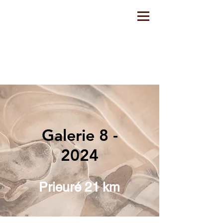
Galerie 8 -
202
4
Prieuré 21 km