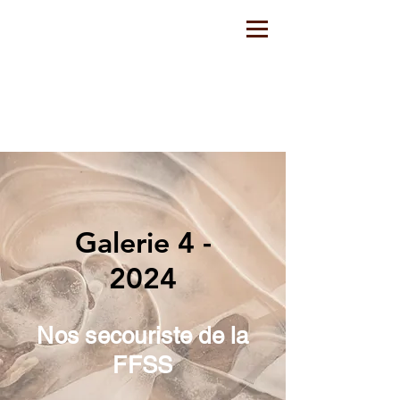
Galerie 4 -
202
4
Nos secouriste de la
FFSS