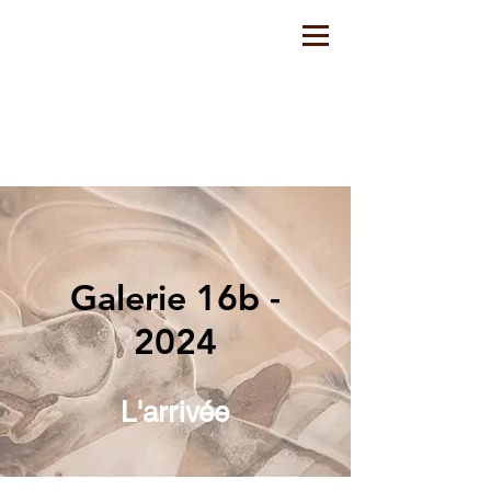
Galerie 16b -
202
4
L'arrivée