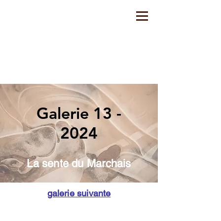
Galerie 13 -
202
4
La sente du Marchais
galerie suivante